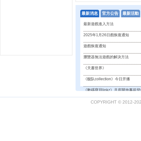
最新消息
官方公告
最新活動
最新遊戲進入方法
2025年1月26日戲恢復通知
遊戲恢復通知
瀏覽器無法遊戲的解決方法
《天書世界》
《舰队collection》今日开播
《數碼寶貝linkz》月底開放事前登
COPYRIGHT © 2012-20